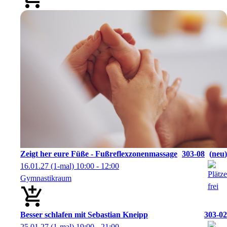
Zeigt her eure Füße - Fußreflexzonenmassage
303-08
neu
16.01.27
(1-mal)
10:00
- 12:00
Gymnastikraum
Besser schlafen mit Sebastian Kneipp
303-02
25.01.27
(1-mal)
19:00
- 21:00