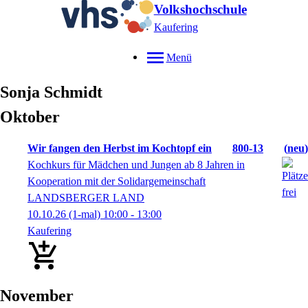
Volkshochschule
Kaufering
Menü
Sonja
Schmidt
Oktober
Wir fangen den Herbst im Kochtopf ein
800-13
neu
Kochkurs für Mädchen und Jungen ab 8 Jahren in
Kooperation mit der Solidargemeinschaft
LANDSBERGER LAND
10.10.26
(1-mal)
10:00
- 13:00
Kaufering
November