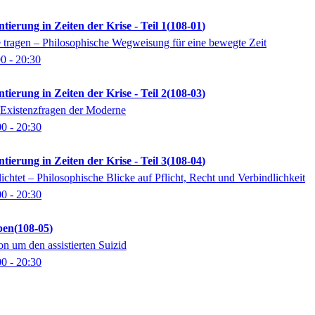
ntierung in Zeiten der Krise - Teil 1
108-01
ie tragen – Philosophische Wegweisung für eine bewegte Zeit
00
- 20:30
ntierung in Zeiten der Krise - Teil 2
108-03
? Existenzfragen der Moderne
00
- 20:30
ntierung in Zeiten der Krise - Teil 3
108-04
lichtet – Philosophische Blicke auf Pflicht, Recht und Verbindlichkeit
00
- 20:30
ben
108-05
n um den assistierten Suizid
00
- 20:30