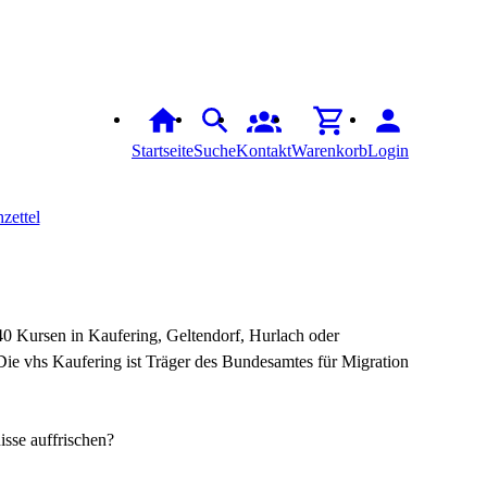
Startseite
Suche
Kontakt
Warenkorb
Login
zettel
 40 Kursen in Kaufering, Geltendorf, Hurlach oder
 Die vhs Kaufering ist Träger des Bundesamtes für Migration
isse auffrischen?